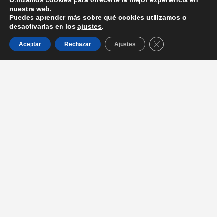
Utilizamos cookies para ofrecerte la mejor experiencia en
nuestra web.
Puedes aprender más sobre qué cookies utilizamos o
desactivarlas en los
ajustes
.
Cerrar el banner d
Aceptar
Rechazar
Ajustes
Entradas recientes
La Dra. Serrano de Haro participa en la mesa redonda con
Prensa Iberica, sobre Presente y Futuro de la Odontología en
España
La Dra. Serrano de Haro jurado de la V edición los premios
Sanitas Dental Star
Participamos de manera activa en el congreso KALEIDOSCOPE
en el Museo Reina Sofía
Recibimos el reconocimiento a los pioneros en el sistema
Invisalign en su 25 aniversario.
El Dr. Javier Calatrava participa como ponente de congresos a la
vez que imparte cursos a nivel nacional e internacional