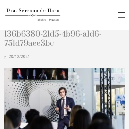
136b6380-21d5-4b96-a1d6-
751d79aee3bc
20/12/2021