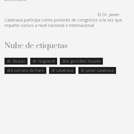
El Dr. Javier
Calatrava participa como ponente de congresos a la vez que
imparte cursos a nivel nacional e internacional
Nube de etiquetas
dr. de paz
dr. noguerol
dra. gonzález losada
dra serrano de haro
dr calatrava
dr javier calatrava