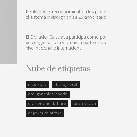
Recibimos el reconocimiento a los pioneros en
el sistema Invisalign en su 25 aniversario.
El Dr. Javier Calatrava participa como ponente
de congresos a la vez que imparte cursos a
nivel nacional e internacional
Nube de etiquetas
dr. de paz
dr. noguerol
dra. gonzález losada
dra serrano de haro
dr calatrava
dr javier calatrava