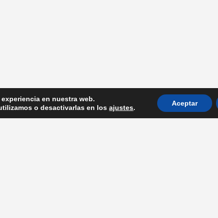
H
D
9
P
al
r experiencia en nuestra web.
Aceptar
tilizamos o desactivarlas en los
ajustes
.
s. Diseñado por
minipixel.es
l
AVISO LEGAL
l
POLITICA DE PRIVA