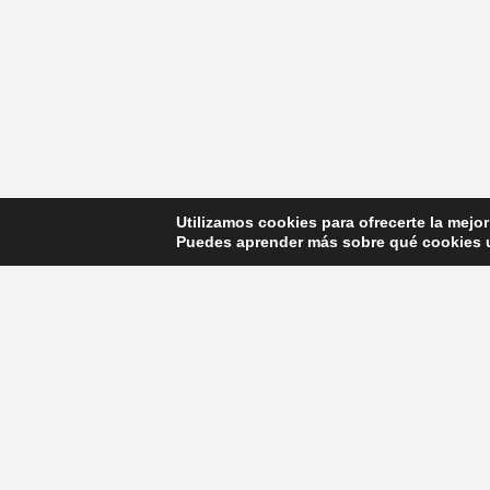
Participamos de manera activa en el congreso
KALEIDOSCOPE en el Museo Reina Sofía
Recibimos el reconocimiento a los pioneros en el
sistema Invisalign en su 25 aniversario.
El Dr. Javier Calatrava participa como ponente de
congresos a la vez que imparte cursos a nivel nacion
e internacional
Utilizamos cookies para ofrecerte la mejo
Puedes aprender más sobre qué cookies u
© Copyright 2017. Todos los derechos reservado