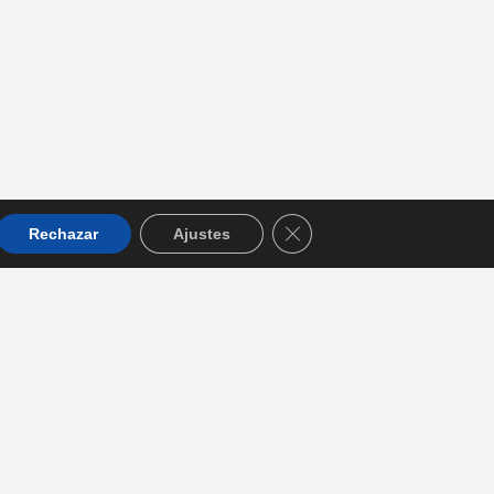
orario de consulta
e Lunes a Viernes
:30 a 14:30 y de 16:00 a 20:00
revia petición de hora
Cerrar el banner de cookie
Rechazar
Ajustes
CIDAD