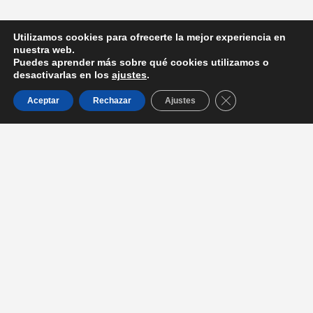
Utilizamos cookies para ofrecerte la mejor experiencia en
nuestra web.
Puedes aprender más sobre qué cookies utilizamos o
desactivarlas en los
ajustes
.
Cerrar el banner d
Aceptar
Rechazar
Ajustes
Entradas recientes
La Dra. Serrano de Haro participa en la mesa redonda con
Prensa Iberica, sobre Presente y Futuro de la Odontología en
España
La Dra. Serrano de Haro jurado de la V edición los premios
Sanitas Dental Star
Participamos de manera activa en el congreso KALEIDOSCOPE
en el Museo Reina Sofía
Recibimos el reconocimiento a los pioneros en el sistema