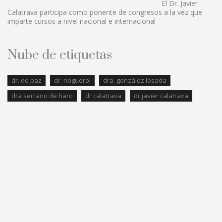
El Dr. Javier
Calatrava participa como ponente de congresos a la vez que
imparte cursos a nivel nacional e internacional
Nube de etiquetas
dr. de paz
dr. noguerol
dra. gonzález losada
dra serrano de haro
dr calatrava
dr javier calatrava