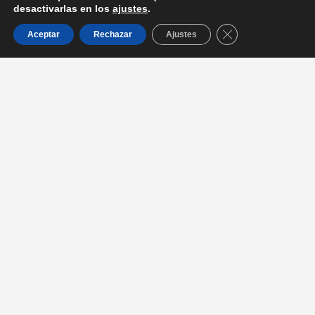
desactivarlas en los
ajustes
.
Cerrar el banner d
Aceptar
Rechazar
Ajustes
Entradas recientes
La Dra. Serrano de Haro participa en la mesa redonda con
Prensa Iberica, sobre Presente y Futuro de la Odontología en
España
La Dra. Serrano de Haro jurado de la V edición los premios
Sanitas Dental Star
Participamos de manera activa en el congreso KALEIDOSCOPE
en el Museo Reina Sofía
Recibimos el reconocimiento a los pioneros en el sistema
Invisalign en su 25 aniversario.
El Dr. Javier Calatrava participa como ponente de congresos a la
vez que imparte cursos a nivel nacional e internacional