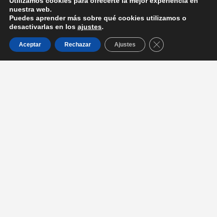
Utilizamos cookies para ofrecerte la mejor experiencia en
nuestra web.
Puedes aprender más sobre qué cookies utilizamos o
desactivarlas en los
ajustes
.
Cerrar el banner d
Aceptar
Rechazar
Ajustes
Entradas recientes
La Dra. Serrano de Haro participa en la mesa redonda con
Prensa Iberica, sobre Presente y Futuro de la Odontología en
España
La Dra. Serrano de Haro jurado de la V edición los premios
Sanitas Dental Star
Participamos de manera activa en el congreso KALEIDOSCOPE
en el Museo Reina Sofía
Recibimos el reconocimiento a los pioneros en el sistema
Invisalign en su 25 aniversario.
El Dr. Javier Calatrava participa como ponente de congresos a la
vez que imparte cursos a nivel nacional e internacional