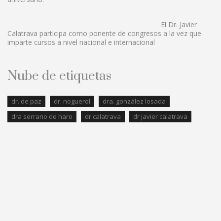
El Dr. Javier
Calatrava participa como ponente de congresos a la vez que
imparte cursos a nivel nacional e internacional
Nube de etiquetas
dr. de paz
dr. noguerol
dra. gonzález losada
dra serrano de haro
dr calatrava
dr javier calatrava