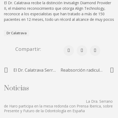
El Dr. Calatrava recibe la distinción Invisalign Diamond Provider
II, el máximo reconocimiento que otorga Align Technology,
reconoce a los especialistas que han tratado a más de 150
pacientes en 12 meses, todo un récord al alcance de muy pocos
Dr Calatrava
Compartir:
El Dr. Calatrava Serrano de Haro gana el premio a la mejor comunicación oral clínica en SEPA Sevilla 2021
Reabsorción radicular: diagnóstico y tratamiento con Biodentine
Noticias
La Dra. Serrano
de Haro participa en la mesa redonda con Prensa Iberica, sobre
Presente y Futuro de la Odontología en España