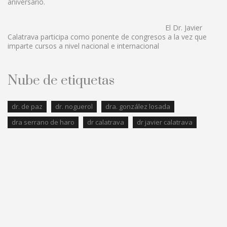
aniversario.
El Dr. Javier
Calatrava participa como ponente de congresos a la vez que
imparte cursos a nivel nacional e internacional
Nube de etiquetas
dr. de paz
dr. noguerol
dra. gonzález losada
dra serrano de haro
dr calatrava
dr javier calatrava