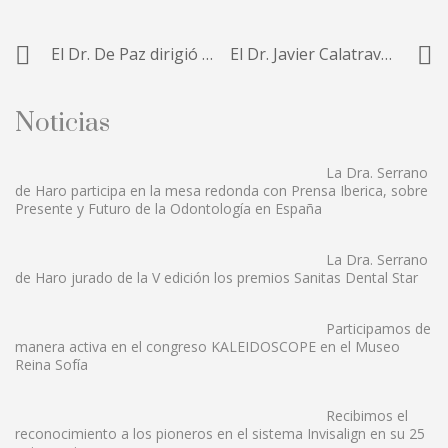
El Dr. De Paz dirigió el curso internacional de implantología cigomática
El Dr. Javier Calatrava gana el premio al mejor póster clínico en el III Simposio Internacional de Cirugía Mucogingival alrededor de dientes e implantes en Florencia
Noticias
La Dra. Serrano
de Haro participa en la mesa redonda con Prensa Iberica, sobre
Presente y Futuro de la Odontología en España
La Dra. Serrano
de Haro jurado de la V edición los premios Sanitas Dental Star
Participamos de
manera activa en el congreso KALEIDOSCOPE en el Museo
Reina Sofía
Recibimos el
reconocimiento a los pioneros en el sistema Invisalign en su 25