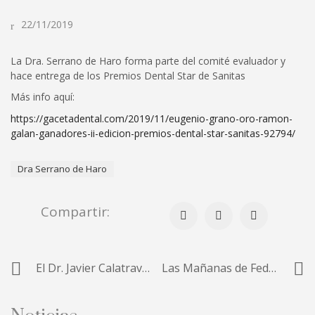
22/11/2019
La Dra. Serrano de Haro forma parte del comité evaluador y
hace entrega de los Premios Dental Star de Sanitas
Más info aquí:
https://gacetadental.com/2019/11/eugenio-grano-oro-ramon-
galan-ganadores-ii-edicion-premios-dental-star-sanitas-92794/
Dra Serrano de Haro
Compartir:
El Dr. Javier Calatrava gana el premio al mejor póster clínico en el III Simposio Internacional de Cirugía Mucogingival alrededor de dientes e implantes en Florencia
Las Mañanas de Federico