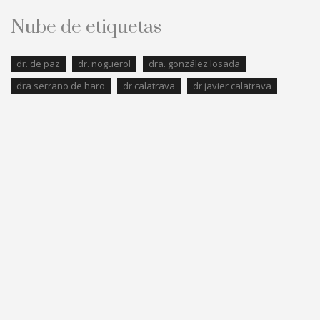
Nube de etiquetas
dr. de paz
dr. noguerol
dra. gonzález losada
dra serrano de haro
dr calatrava
dr javier calatrava