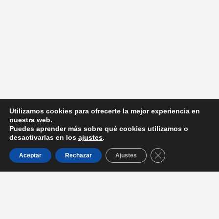
Utilizamos cookies para ofrecerte la mejor experiencia en
nuestra web.
Puedes aprender más sobre qué cookies utilizamos o
desactivarlas en los
ajustes
.
Cerrar el banner d
Aceptar
Rechazar
Ajustes
Entradas recientes
La Dra. Serrano de Haro participa en la mesa redonda con