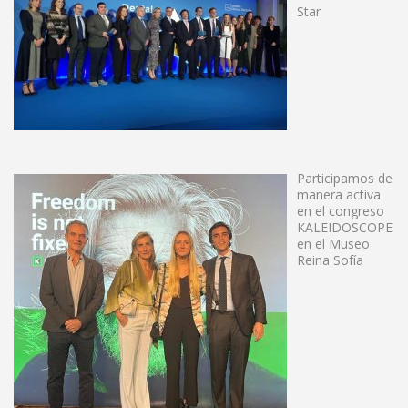
Star
Participamos de
manera activa
en el congreso
KALEIDOSCOPE
en el Museo
Reina Sofía