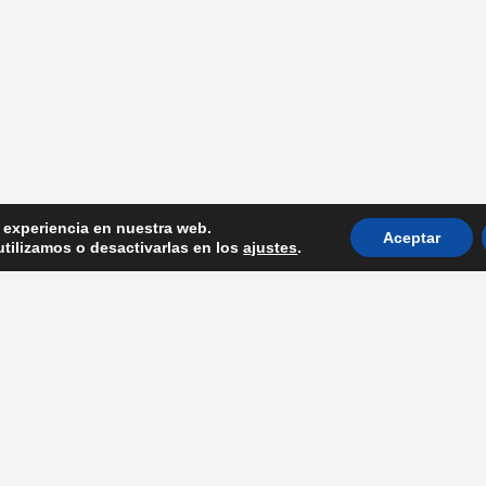
H
D
9
P
al
r experiencia en nuestra web.
Aceptar
tilizamos o desactivarlas en los
ajustes
.
s. Diseñado por
minipixel.es
l
AVISO LEGAL
l
POLITICA DE PRIVA