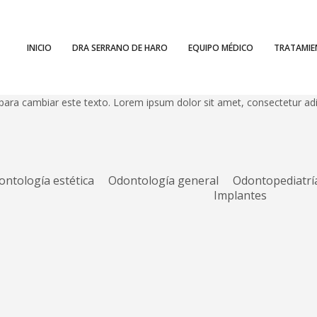
INICIO
DRA SERRANO DE HARO
EQUIPO MÉDICO
TRATAMI
para cambiar este texto. Lorem ipsum dolor sit amet, consectetur adipis
ontología estética
Odontología general
Odontopediatrí
Implantes