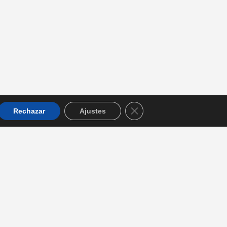
orario de consulta
e Lunes a Viernes
:30 a 14:30 y de 16:00 a 20:00
revia petición de hora
Cerrar el banner de cookie
Rechazar
Ajustes
CIDAD