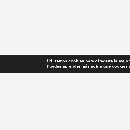
Participamos de manera activa en el congreso
KALEIDOSCOPE en el Museo Reina Sofía
Recibimos el reconocimiento a los pioneros en el
sistema Invisalign en su 25 aniversario.
El Dr. Javier Calatrava participa como ponente de
congresos a la vez que imparte cursos a nivel nacion
e internacional
Utilizamos cookies para ofrecerte la mejo
Puedes aprender más sobre qué cookies u
© Copyright 2017. Todos los derechos reservado